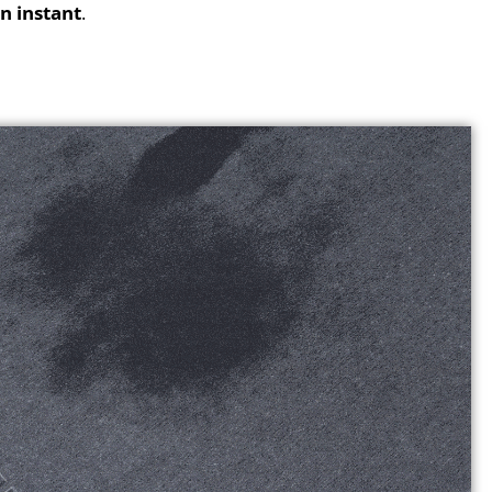
n instant
.