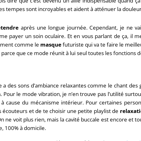
dois dire que c’est devenu un allié indispensable quand ça
es tempes sont incroyables et aident à atténuer la douleu
étendre
après une longue journée. Cependant, je ne vais
à me payer un soin oculaire. Et en vous parlant de ça, il m
plement comme le
masque
futuriste qui va te faire le mei
parce que ce mode réunit à lui seul toutes les fonctions de
ue a des sons d’ambiance relaxantes comme le chant des g
 Pour le mode vibration, je n’en trouve pas l’utilité surtout
it à cause du mécanisme intérieur. Pour certaines person
s écouteurs et de te choisir une petite playlist de
relaxat
n ne voit plus rien, mais la cavité buccale est encore et tou
, 100% à domicile.