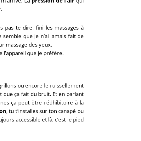
 m’arrive. La
pression de l’air
qui
r.
 pas te dire, fini les massages à
e semble que je n’ai jamais fait de
lleur massage des yeux.
 l’appareil que je préfère.
rillons ou encore le ruissellement
 que ça fait du bruit. Et en parlant
nes ça peut être rédhibitoire à la
ion
, tu t’installes sur ton canapé ou
jours accessible et là, c’est le pied