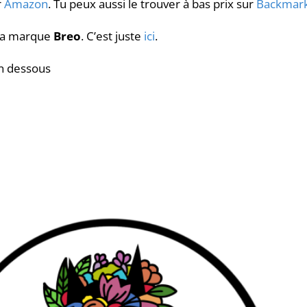
r
Amazon
. Tu peux aussi le trouver à bas prix sur
Backmar
e la marque
Breo
. C’est juste
ici
.
en dessous