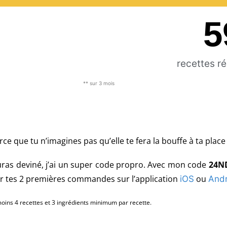
5
recettes r
** sur 3 mois
 que tu n’imagines pas qu’elle te fera la bouffe à ta place 
auras deviné, j’ai un super code propro. A
vec mon code
24N
r tes 2 premières commandes sur l’application
ou
iOS
Andr
ns 4 recettes et 3 ingrédients minimum par recette.