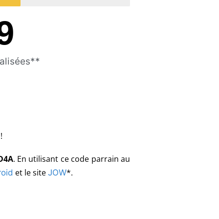
9
éalisées**
!
D4A
.
En utilisant ce code parrain au
et le site
*.
oid
JOW