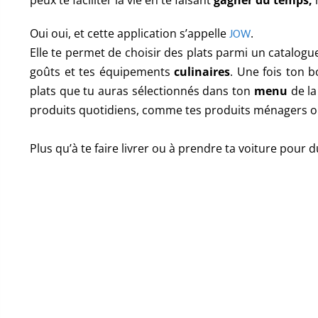
peux te faciliter la vie en te faisant
gagner du temps,
Oui oui, et cette application s’appelle
.
JOW
Elle te permet de choisir des plats parmi un catalog
goûts et tes équipements
culinaires
.
Une fois ton bo
plats que tu auras sélectionnés dans ton
menu
de la
produits quotidiens, comme tes produits ménagers ou
Plus qu’à te faire livrer ou à prendre ta voiture pour d